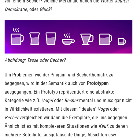
von einem Becher? Welche Merkmale haben die Wörter
kaufen
,
Demokratie
, oder
Glück
?
Abbildung: Tasse oder Becher?
Um Problemen wie der Pinguin- und Becherthematik zu
begegnen, wird in der Semantik auch von
Prototypen
ausgegangen. Ein Prototyp repräsentiert eine abstrakte
Kategorie wie z.B.
Vogel
oder
Becher
mental und muss gar nicht
in Wirklichkeit existieren. Mit diesem “idealen”
Vogel
oder
Becher
vergleichen wir dann die Exemplare, die uns begegnen.
Ähnlich ist es mit komplexeren Situationen wie
Kauf
, zu denen
mehrere Beteiligte, ausgetauschte Dinge, Absichten usw.