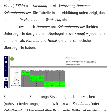
Hemd
,
T-Shirt
und
Kleidung
; sowie
Werkzeug
,
Hammer
und
Schraubendreher
. Die Tabelle in der Abbildung unten zeigt, dass
semantha®
Hammer
und
Werkzeug
als einander ähnlich
ansieht, sowie auch
Hammer
und
Schraubendreher
(beides
Unterbegriffe des gleichen Oberbegriffs Werkzeug) – jedenfalls
ähnlicher, als
Hammer
und
Hemd
, die unterschiedliche
Oberbegriffe haben.
Eine besondere Bedeutungs-Beziehung besteht zwischen
(nahezu) bedeutungsgleichen Wörtern wie
Schnürband
oder
Schnürsenkel
. Man nennt dies
Synonymie
. Während es absolute