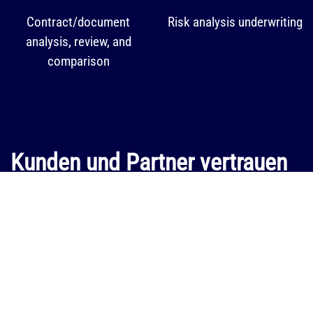
Contract/document
Risk analysis underwriting
analysis, review, and
comparison
Kunden und Partner vertrauen
uns
Finde heraus, wie unsere Kunden mit Hilfe von semantha
effizienter arbeiten. Zu den
success stories
.