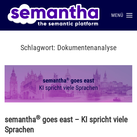
MENÜ
Skip to main content
Schlagwort:
Dokumentenanalyse
®
semantha
goes east – KI spricht viele
Sprachen