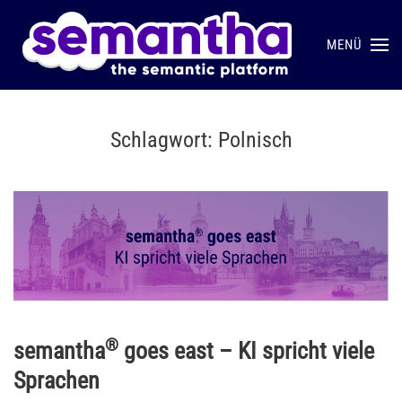
MENÜ
Skip to main content
Schlagwort:
Polnisch
®
semantha
goes east – KI spricht viele
Sprachen