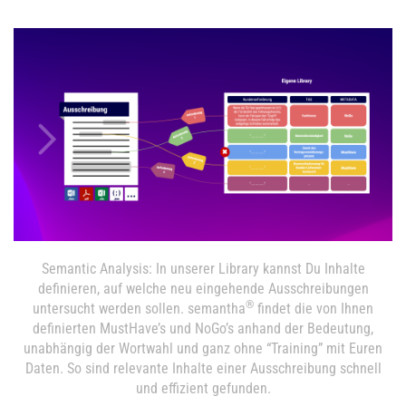
Semantic Analysis: In unserer Library kannst Du Inhalte
definieren, auf welche neu eingehende Ausschreibungen
®
untersucht werden sollen. semantha
findet die von Ihnen
definierten MustHave’s und NoGo’s anhand der Bedeutung,
unabhängig der Wortwahl und ganz ohne “Training” mit Euren
Daten. So sind relevante Inhalte einer Ausschreibung schnell
und effizient gefunden.