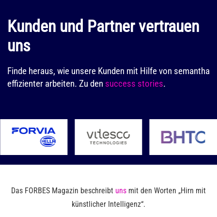
Kandidaten
Suchfunktionen
bestimmte
für
lediglich
Kunden und Partner vertrauen
Begriffe in
beliebige
eine
Dokumenten
uns
Skills
einfache
vorkommen,
Objektivere
“Schlagwortsuche”
sondern
Auswahl
Finde heraus, wie unsere Kunden mit Hilfe von semantha
bieten, die
liest die
effizienter arbeiten. Zu den
success stories
.
von
nicht zu
Dokumente
Kandidaten:
den
auf
Beschleunigung
gewünschten
Bedeutungsebene.
des
Ergebnissen
Und das
Auswahlprozesses
führt. Dies
innerhalb
um bis
ist
weniger
zu 50%
insbesondere
Augenblicke.
Mehr
darauf
Das FORBES Magazin beschreibt
uns
mit den Worten „Hirn mit
Zeit für
zurückzuführen,
künstlicher Intelligenz“.
Gespräche,
dass zum