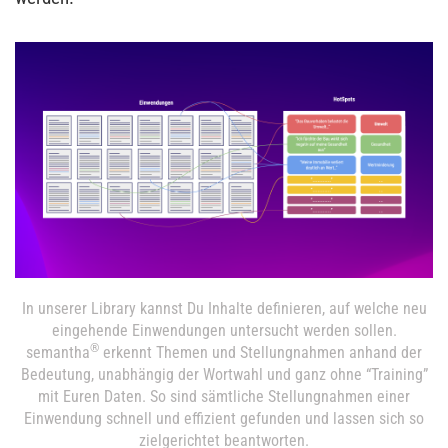
In unserer Library kannst Du Inhalte definieren, auf welche neu
eingehende Einwendungen untersucht werden sollen.
®
semantha
erkennt Themen und Stellungnahmen anhand der
Bedeutung, unabhängig der Wortwahl und ganz ohne “Training”
mit Euren Daten. So sind sämtliche Stellungnahmen einer
Einwendung schnell und effizient gefunden und lassen sich so
zielgerichtet beantworten.