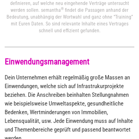
definieren, auf welche neu eingehende Verträge untersucht
®
werden sollen. semantha
findet die Passagen anhand der
Bedeutung, unabhängig der Wortwahl und ganz ohne “Training”
mit Euren Daten. So sind relevante Inhalte eines Vertrages
schnell und effizient gefunden.
Einwendungsmanagement
Dein Unternehmen erhält regelmäßig große Massen an
Einwendungen, welche sich auf Infrastrukurprojekte
beziehen. Die Anschreiben beinhalten Stellungnahmen
wie beispielsweise Umweltaspekte, gesundheitliche
Bedenken, Wertminderungen von Immobilien,
Lebensqualität, usw. Jede Einwendung muss auf Inhalte
und Themenbereiche geprüft und passend beantwortet
werden.