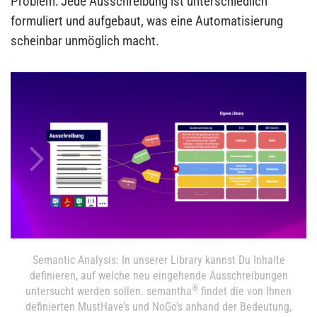
Problem: Jede Ausschreibung ist unterschiedlich
formuliert und aufgebaut, was eine Automatisierung
scheinbar unmöglich macht.
Semantic Analysis: In unserer Library kannst Du Inhalte
definieren, auf welche neu eingehende Ausschreibungen
®
untersucht werden sollen. semantha
findet die von Ihnen
definierten MustHave’s und NoGo’s anhand der Bedeutung,