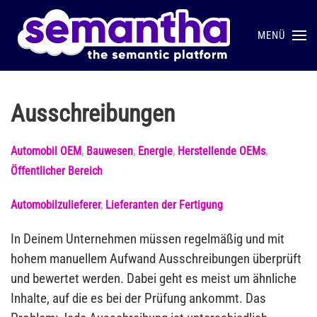
MENÜ
Skip to main content
Ausschreibungen
Automobil OEM
,
Bauwesen
,
Energie
,
Herstellende OEMs
,
Öffentlicher Bereich
Automobilzulieferer
,
Lieferanten der Fertigung
In Deinem Unternehmen müssen regelmäßig und mit
hohem manuellem Aufwand Ausschreibungen überprüft
und bewertet werden. Dabei geht es meist um ähnliche
Inhalte, auf die es bei der Prüfung ankommt. Das