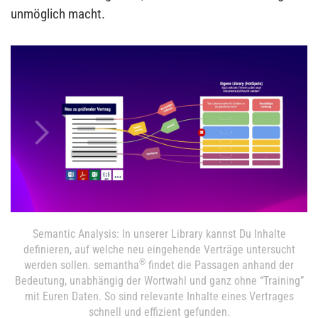
unmöglich macht.
Semantic Analysis: In unserer Library kannst Du Inhalte
definieren, auf welche neu eingehende Verträge untersucht
®
werden sollen. semantha
findet die Passagen anhand der
Bedeutung, unabhängig der Wortwahl und ganz ohne “Training”
mit Euren Daten. So sind relevante Inhalte eines Vertrages
schnell und effizient gefunden.