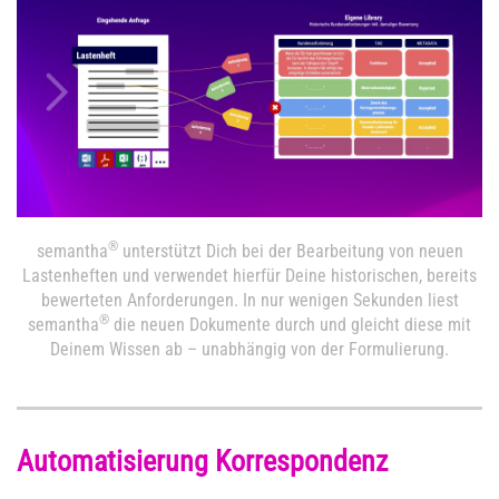
®
semantha
unterstützt Dich bei der Bearbeitung von neuen
Lastenheften und verwendet hierfür Deine historischen, bereits
bewerteten Anforderungen. In nur wenigen Sekunden liest
®
semantha
die neuen Dokumente durch und gleicht diese mit
Deinem Wissen ab – unabhängig von der Formulierung.
Automatisierung Korrespondenz