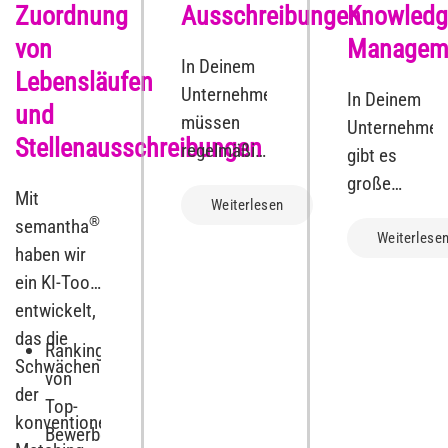
Zuordnung
Ausschreibungen
Knowledg
von
Managem
In Deinem
Lebensläufen
Unternehmen
In Deinem
und
müssen
Unternehmen
Stellenausschreibungen
regelmäßig
gibt es
und mit
große
Mit
hohem
Weiterlesen
Massen an
®
semantha
manuellem
unstrukturier
Weiterlese
haben wir
Aufwand
Textdokumen
ein KI-Tool
Ausschreibungen
Es gehört
entwickelt,
überprüft
zu den
das die
und
Ranking
täglichen
Schwächen
bewertet
von
Herausforde
der
werden.
Top-
diese
konventionellen
Dabei geht
Bewerbern
Dokumente