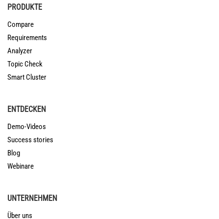
gleiche
PRODUKTE
Themen in
Compare
den
Requirements
verschiedene
Analyzer
Dokumenten
Topic Check
auch ganz
Smart Cluster
unterschiedli
formuliert.
ENTDECKEN
Demo-Videos
Success stories
Blog
Webinare
UNTERNEHMEN
Über uns