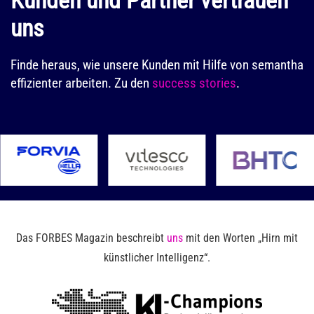
Dokumente
uns
auf
bestimmte
Inhalte zu
Finde heraus, wie unsere Kunden mit Hilfe von semantha
effizienter arbeiten. Zu den
success stories
.
durchsuchen,
wobei
normale
Suchfunktionen
lediglich
eine
einfache
“Schlagwortsuche”
Das FORBES Magazin beschreibt
uns
mit den Worten „Hirn mit
bieten, die
künstlicher Intelligenz“.
nicht zu
den
gewünschten