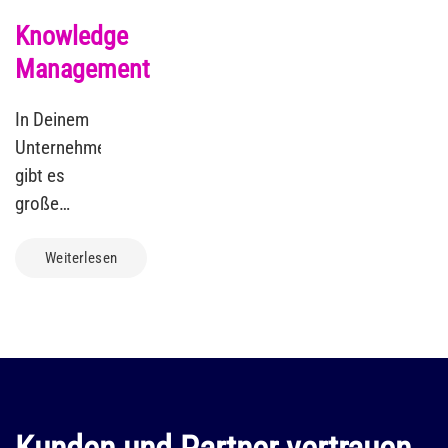
Knowledge
Management
In Deinem
Unternehmen
gibt es
große
Massen an
unstrukturierten
Weiterlesen
Textdokumenten.
Es gehört
zu den
täglichen
Herausforderungen
diese
Kunden und Partner vertrauen