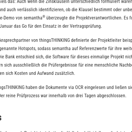
hieß das: Auch wenn die Zinsklauseln unterschiedlich formuliert ware
und auch verlässlich identifizieren, ob die Klausel bestimmt oder un
®
Live-Demo von semantha
überzeugte die Projektverantwortlichen. Es f
anuar das Go für den Einsatz in der Vertragsprüfung.
sprechpartner von thingsTHINKING definierte der Projektleiter beisp
genannte Hotspots, sodass semantha auf Referenzwerte für ihre weit
ie Bank entschied sich, die Software für dieses einmalige Projekt nich
n sich ausschließlich die Prüfergebnisse für eine menschliche Nach
ten sich Kosten und Aufwand zusätzlich.
hingsTHINKING haben die Dokumente via OCR eingelesen und ließen s
er reine Prüfprozess war innerhalb von drei Tagen abgeschlossen.
s