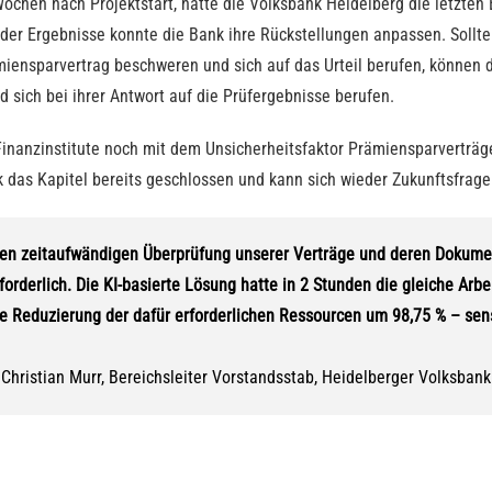
Wochen nach Projektstart, hatte die Volksbank Heidelberg die letzten
 der Ergebnisse konnte die Bank ihre Rückstellungen anpassen. Sollte
miensparvertrag beschweren und sich auf das Urteil berufen, können 
nd sich bei ihrer Antwort auf die Prüfergebnisse berufen.
inanzinstitute noch mit dem Unsicherheitsfaktor Prämiensparverträg
 das Kapitel bereits geschlossen und kann sich wieder Zukunftsfra
igen zeitaufwändigen Überprüfung unserer Verträge und deren Dokume
forderlich. Die KI-basierte Lösung hatte in 2 Stunden die gleiche Arbei
e Reduzierung der dafür erforderlichen Ressourcen um 98,75 % – sens
Christian Murr, Bereichsleiter Vorstandsstab, Heidelberger Volksbank