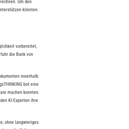
 rechnen. Um den
nterstützen könnten.
ichkeit vorbereitet,
rfuhr die Bank von
Dokumenten innerhalb
ingsTHINKING bot eine
tware machen konnten.
den KI-Experten ihre
e, ohne langwieriges