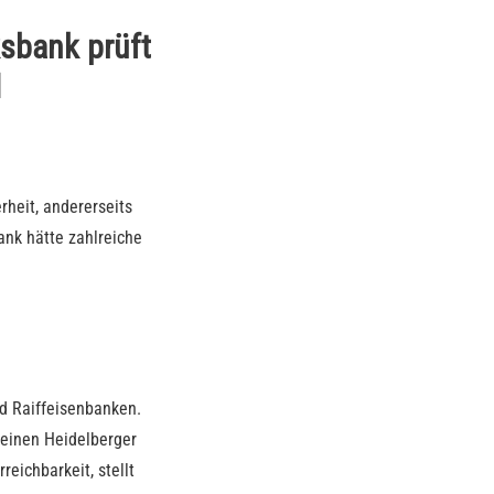
ksbank prüft
I
rheit, andererseits
ank hätte zahlreiche
.
d Raiffeisenbanken.
 einen Heidelberger
eichbarkeit, stellt