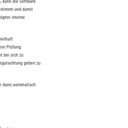
n, kann die Software
bestimmt und damit
olgten interne
ielhaft
ere Prüfung
t bei sich zu
begutachtung geben zu
ie dann automatisch