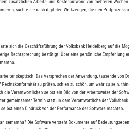
inem zusätzlichen Arbeits- und Kostenaufwand von mehreren Wochen
mieren, suchte sie nach digitalen Werkzeugen, die den Prüfprozess u
hatte sich die Geschäftsführung der Volksbank Heidelberg auf die Mögl
sherige Rechtsprechung bestätigt. Über eine persönliche Empfehlung e
emantha.
tarbeiter skeptisch. Das Versprechen der Anwendung, tausende von 
f Rechtskonformität zu prüfen, schien zu schön, um wahr zu sein. th
ch die Verantwortlichen selbst ein Bild von der Arbeitsweise der Sof
ster gemeinsamer Termin statt, in dem Verantwortliche der Volksbank 
h selbst einen Eindruck von der Performance der Software machten.
 an semantha? Die Software versteht Dokumente auf Bedeutungseben